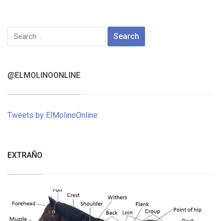
Search
for:
@ELMOLINOONLINE
Tweets by ElMolinoOnline
EXTRAÑO