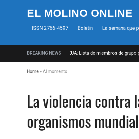
EL MOLINO ONLINE
ISSN 2766-4597
Boletín
La semana que 
Milicias fascistas en EUA: Lista de miembros de grupo para
BREAKING NEWS
Home
»
Al momento
La violencia contra 
organismos mundial