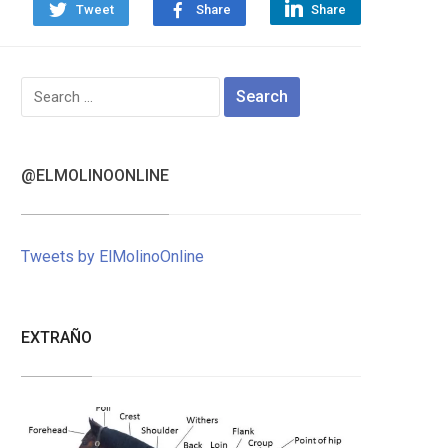
Tweet
Share
Share
Search
for:
@ELMOLINOONLINE
Tweets by ElMolinoOnline
EXTRAÑO