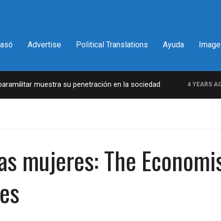
pasó
Advertise
Political Translations
Ayuda
Image
militar muestra su penetración en la sociedad
4 YEARS AGO
las mujeres: The Economis
es