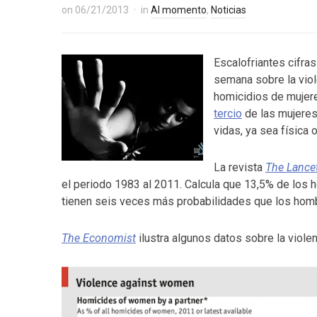
on
06/21/2013
in
Al momento
,
Noticias
Escalofriantes cifra
semana sobre la viol
homicidios de mujere
tercio
de las mujeres
vidas, ya sea física 
La revista
The Lance
el periodo 1983 al 2011. Calcula que 13,5% de los 
tienen seis veces más probabilidades que los homb
The Economist
ilustra algunos datos sobre la violen