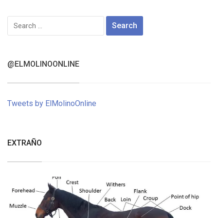
Search
for:
@ELMOLINOONLINE
Tweets by ElMolinoOnline
EXTRAÑO