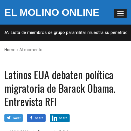
EL MOLINO ONLINE
EUA: Lista de miembros de grupo paramilitar muestra su penetración 
Home
»
Al momento
Latinos EUA debaten política
migratoria de Barack Obama.
Entrevista RFI
Tweet
Share
Share