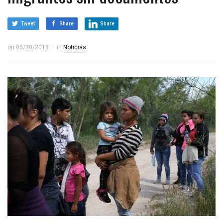
Tweet
Share
Share
on
05/30/2018
in
Noticias