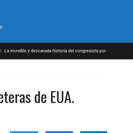
s
a increíble y descarada historia del congresista por NY George Sant
reteras de EUA.