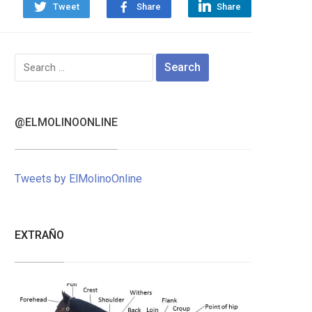
Tweet
Share
Share
Search
for:
@ELMOLINOONLINE
Tweets by ElMolinoOnline
EXTRAÑO