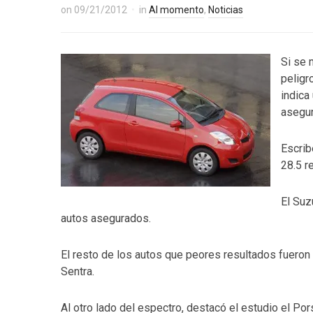
on
09/21/2012
in
Al momento
,
Noticias
Si se 
peligr
indica
asegur
Escrib
28.5 r
El Suz
autos asegurados.
El resto de los autos que peores resultados fueron 
Sentra.
Al otro lado del espectro, destacó el estudio el Po