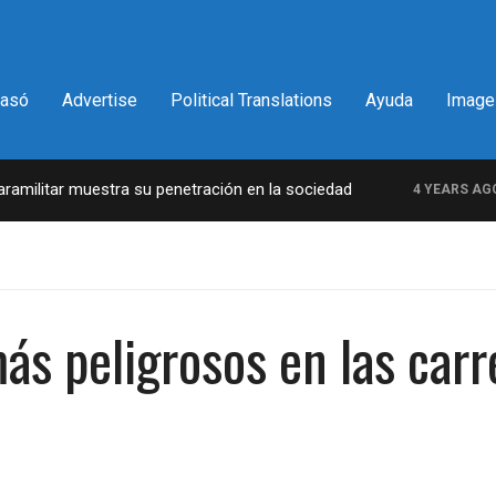
pasó
Advertise
Political Translations
Ayuda
Image
ilitar muestra su penetración en la sociedad
L
4 YEARS AGO
más peligrosos en las car