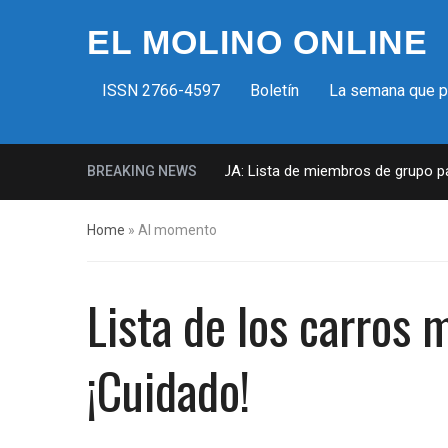
EL MOLINO ONLINE
ISSN 2766-4597
Boletín
La semana que 
Milicias fascistas en EUA: Lista de miembros de grupo param
BREAKING NEWS
Home
»
Al momento
Lista de los carros 
¡Cuidado!