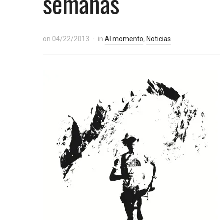
semanas
on
04/22/2013
in
Al momento
,
Noticias