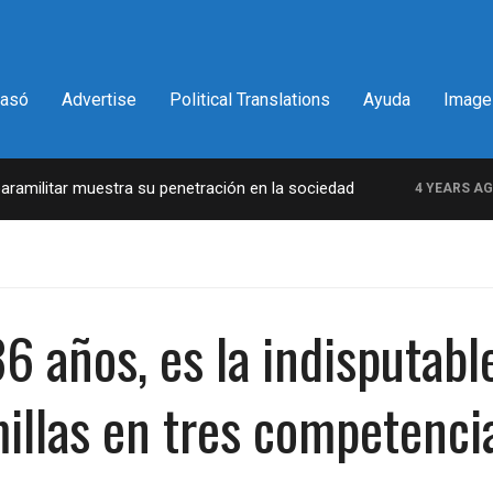
pasó
Advertise
Political Translations
Ayuda
Image
ilitar muestra su penetración en la sociedad
L
4 YEARS AGO
36 años, es la indisputabl
illas en tres competenci