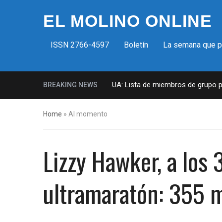
EL MOLINO ONLINE
ISSN 2766-4597
Boletín
La semana que 
Milicias fascistas en EUA: Lista de miembros de grupo param
BREAKING NEWS
Home
»
Al momento
Lizzy Hawker, a los 
ultramaratón: 355 m