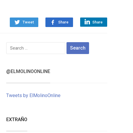
Tweet
Share
Share
Search
for:
@ELMOLINOONLINE
Tweets by ElMolinoOnline
EXTRAÑO