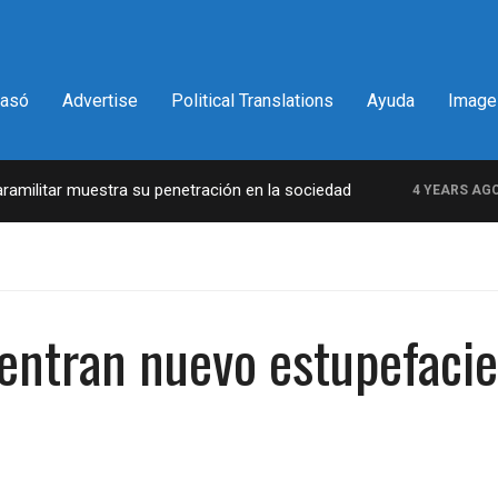
pasó
Advertise
Political Translations
Ayuda
Image
ilitar muestra su penetración en la sociedad
L
4 YEARS AGO
entran nuevo estupefacien