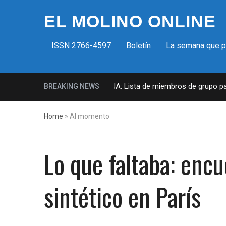
EL MOLINO ONLINE
ISSN 2766-4597
Boletín
La semana que 
Milicias fascistas en EUA: Lista de miembros de grupo param
BREAKING NEWS
Home
»
Al momento
Lo que faltaba: encu
sintético en París