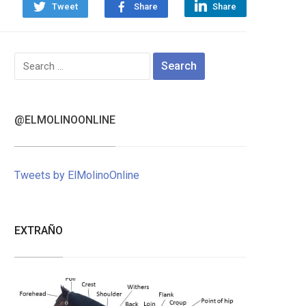
Tweet
Share
Share
Search
for:
@ELMOLINOONLINE
Tweets by ElMolinoOnline
EXTRAÑO