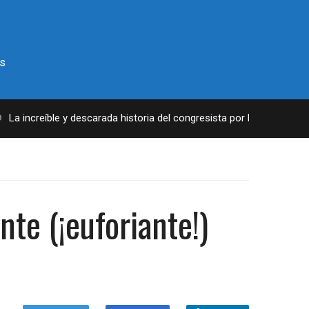
s
a increíble y descarada historia del congresista por NY George Sant
te (¡euforiante!)