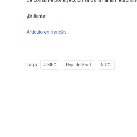
Se consume por inyección. Unos la llaman “euforiant
¡Brillante!
Artículo en francés
Tags:
4-MEC
Hoja del Khat
NRG2