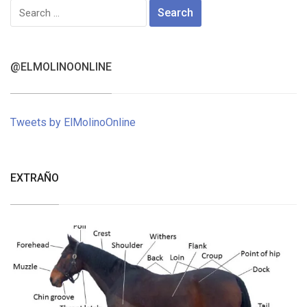
Search
for:
@ELMOLINOONLINE
Tweets by ElMolinoOnline
EXTRAÑO