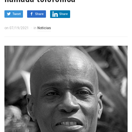
Tweet
Share
Share
on
07/19/2021
in
Noticias