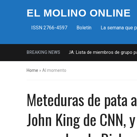
EL MOLINO ONLINE
ISSN 2766-4597
Boletín
La semana que 
Milicias fascistas en EUA: Lista de miembros de grupo param
BREAKING NEWS
Home
»
Al momento
Meteduras de pata al
John King de CNN, y