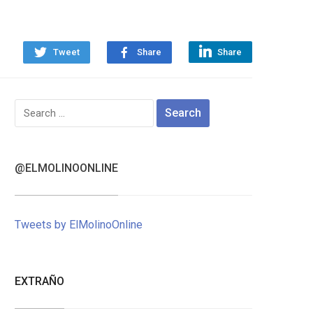
Tweet
Share
Share
Search
for:
@ELMOLINOONLINE
Tweets by ElMolinoOnline
EXTRAÑO