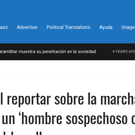
pasó
Advertise
Political Translations
Ayuda
Image
ilitar muestra su penetración en la sociedad
La
4 YEARS AGO
 reportar sobre la marcha 
 un ‘hombre sospechoso d