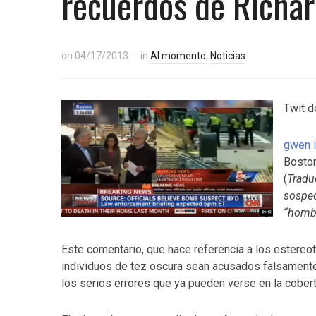
recuerdos de Richar
on
04/17/2013
in
Al momento
,
Noticias
Twit d
gwen
Boston
(
Tradu
sospe
“hombr
Este comentario, que hace referencia a los estereo
individuos de tez oscura sean acusados falsamente
los serios errores que ya pueden verse en la cobert