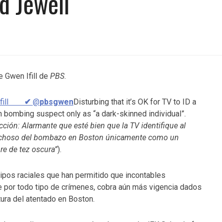
d Jewell
e Gwen Ifill de
PBS
.
 ifill
✔
@
pbsgwen
Disturbing that it’s OK for TV to ID a
 bombing suspect only as “a dark-skinned individual”.
cción: Alarmante que esté bien que la TV identifique al
choso del bombazo en Boston únicamente como un
e de tez oscura”
).
tipos raciales que han permitido que incontables
 por todo tipo de crímenes, cobra aún más vigencia dados
ura del atentado en Boston.