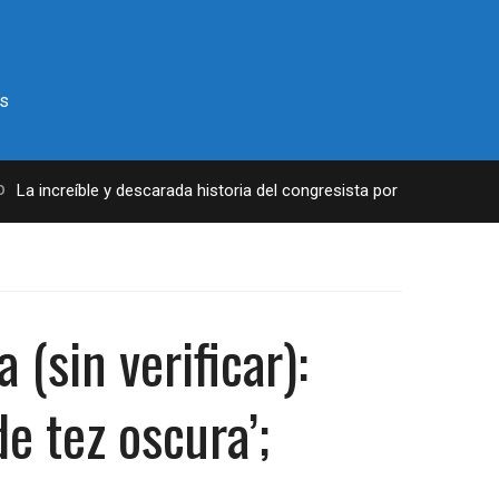
s
 increíble y descarada historia del congresista por NY George Santo
(sin verificar):
e tez oscura’;