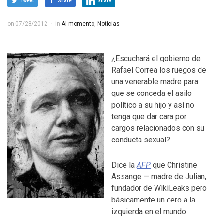
Tweet
Share
Share
on
07/28/2012
in
Al momento
,
Noticias
¿Escuchará el gobierno de
Rafael Correa los ruegos de
una venerable madre para
que se conceda el asilo
político a su hijo y así no
tenga que dar cara por
cargos relacionados con su
conducta sexual?
Dice la
AFP
que Christine
Assange — madre de Julian,
fundador de WikiLeaks pero
básicamente un cero a la
izquierda en el mundo