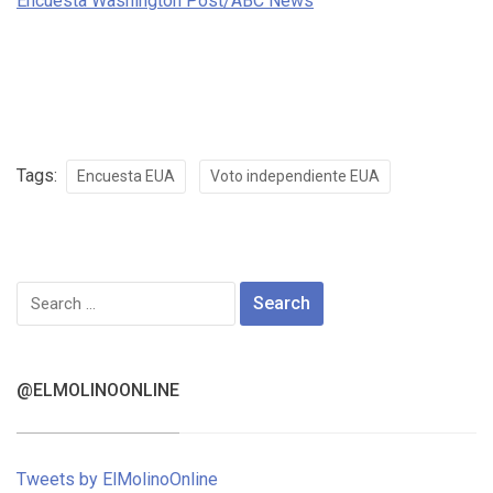
Encuesta Washington Post/ABC News
Tags:
Encuesta EUA
Voto independiente EUA
Search
for:
@ELMOLINOONLINE
Tweets by ElMolinoOnline