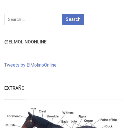
Search
for:
@ELMOLINOONLINE
Tweets by ElMolinoOnline
EXTRAÑO