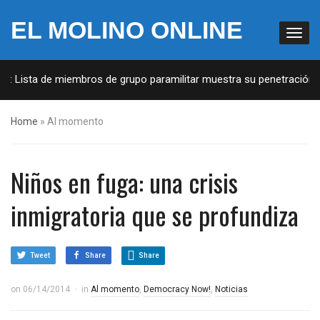
EL MOLINO ONLINE
 Lista de miembros de grupo paramilitar muestra su penetración en 
Home
»
Al momento
Niños en fuga: una crisis
inmigratoria que se profundiza
Tweet
Share
Share
on
06/14/2014
in
Al momento
,
Democracy Now!
,
Noticias