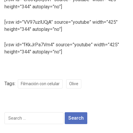
height=”344″ autoplay=”no”]
[vsw id=”VV97uzlUQjA” source=”youtube” width=”425″
height=”344″ autoplay=”no”]
[vsw id=”fKkJrPa7Vm4″ source=”youtube” width=”425″
height=”344″ autoplay=”no”]
Tags:
Filmación con celular
Olive
Search
for: