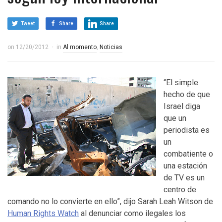
Tweet
Share
Share
on
12/20/2012
in
Al momento
,
Noticias
“El simple
hecho de que
Israel diga
que un
periodista es
un
combatiente o
una estación
de TV es un
centro de
comando no lo convierte en ello”, dijo Sarah Leah Witson de
Human Rights Watch
al denunciar como ilegales los