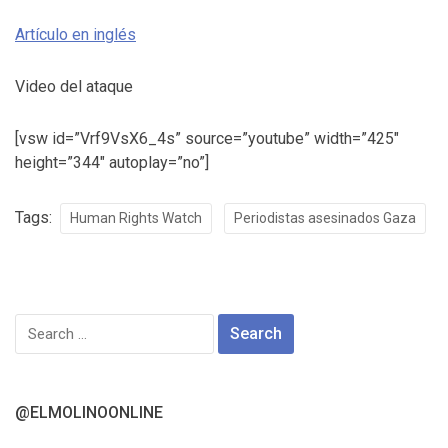
Artículo en inglés
Video del ataque
[vsw id=”Vrf9VsX6_4s” source=”youtube” width=”425″
height=”344″ autoplay=”no”]
Tags:
Human Rights Watch
Periodistas asesinados Gaza
Search
for:
@ELMOLINOONLINE