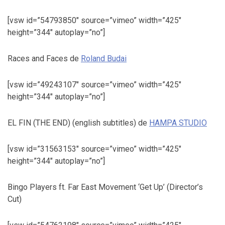
[vsw id=”54793850″ source=”vimeo” width=”425″
height=”344″ autoplay=”no”]
Races and Faces de
Roland Budai
[vsw id=”49243107″ source=”vimeo” width=”425″
height=”344″ autoplay=”no”]
EL FIN (THE END) (english subtitles) de
HAMPA STUDIO
[vsw id=”31563153″ source=”vimeo” width=”425″
height=”344″ autoplay=”no”]
Bingo Players ft. Far East Movement ‘Get Up’ (Director’s
Cut)