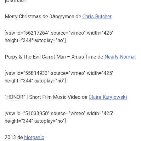
¡Disfrutar!
Merry Christmas de 3Angrymen de
Chris Butcher
[vsw id=”56217264″ source=”vimeo” width=”425″
height=”344″ autoplay=”no”]
Purpy & The Evil Carrot Man – Xmas Time de
Nearly Normal
[vsw id=”55814933″ source=”vimeo” width=”425″
height=”344″ autoplay=”no”]
“HONOR” | Short Film Music Video de
Claire Kurylowski
[vsw id=”51033950″ source=”vimeo” width=”425″
height=”344″ autoplay=”no”]
2013 de
hiorganic