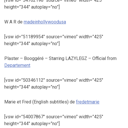
[vsw id=”54762198″ source=”vimeo” width=”425″
height=”344″ autoplay=”no”]
W A R de
madeinhollywoodusa
[vsw id=”51189954″ source=”vimeo” width=”425″
height=”344″ autoplay=”no”]
Plaster – Booggéré – Starring LAZYLEGZ – Official from
Departement
[vsw id=”50346112″ source=”vimeo” width=”425″
height=”344″ autoplay=”no”]
Marie et Fred (English subtitles) de
fredetmarie
[vsw id=”54007867″ source=”vimeo” width=”425″
height=”344″ autoplay=”no”]