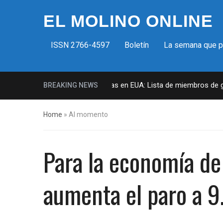
EL MOLINO ONLINE
ISSN 2766-4597
Boletín
La semana que 
Milicias fascistas en EUA: Lista de miembros de grup
BREAKING NEWS
Home
»
Al momento
Para la economía de
aumenta el paro a 9