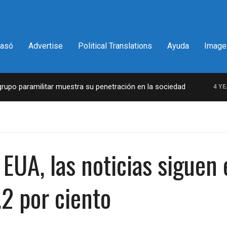
pasó
Advertise
Political Translations
Ayuda
Image
o paramilitar muestra su penetración en la sociedad
4 YEARS
 EUA, las noticias sigue
.2 por ciento