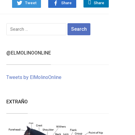
Tweet
Share
Share
Search
for:
@ELMOLINOONLINE
Tweets by ElMolinoOnline
EXTRAÑO