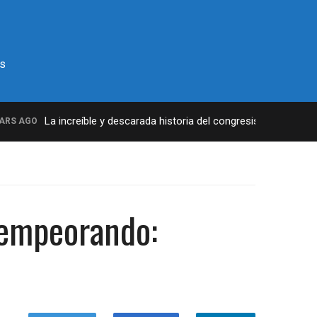
s
La increíble y descarada historia del congresista por NY Geor
 AGO
n empeorando: