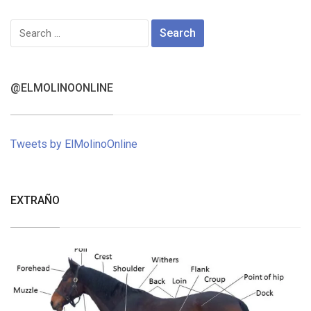
Search
for:
@ELMOLINOONLINE
Tweets by ElMolinoOnline
EXTRAÑO