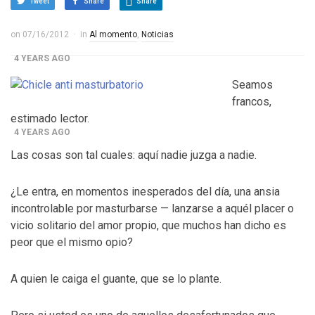
Tweet
Share
Share
Control del Senado EUA en juego en 2da vuelta
electoral en Georgia
on
07/16/2012
in
Al momento
,
Noticias
4 YEARS AGO
¡Finalmente! Cámara de Representantes obtiene
Seamos
francos,
declaraciones de impuestos de Donald Trump
estimado lector.
4 YEARS AGO
Las cosas son tal cuales: aquí nadie juzga a nadie.
¡Culpable! Jurado en Washington D.C. falla en contra
Steward Rhodes, fundador de violento, grupo
¿Le entra, en momentos inesperados del día, una ansia
paramilitar
incontrolable por masturbarse — lanzarse a aquél placer o
vicio solitario del amor propio, que muchos han dicho es
peor que el mismo opio?
A quien le caiga el guante, que se lo plante.