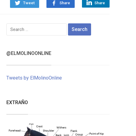
Tweet
Share
Share
Search
for:
@ELMOLINOONLINE
Tweets by ElMolinoOnline
EXTRAÑO