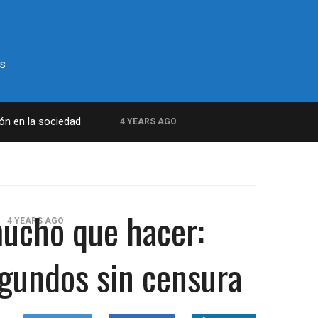
s
ión en la sociedad
4 YEARS AGO
 mucho que hacer:
4 YEARS AGO
amilitar
gundos sin censura