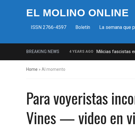
EL MOLINO ONLINE
ISSN 2766-4597
Boletín
La semana que 
Milicias fascistas 
BREAKING NEWS
4 YEARS AGO
La increíble y descarada histori
Home
»
Al momento
Insurrección bolsonarista en Bras
Control del Senado EUA en juego 
Para voyeristas inco
¡Finalmente! Cámara de Represe
¡Culpable! Jurado en Washington 
Vines — video en v