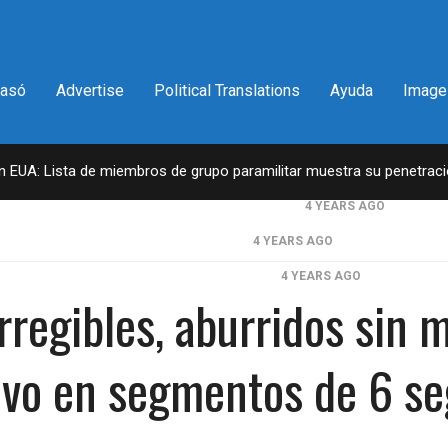
pasó
Advertise
Political Translations
Ayuda
Image
en EUA: Lista de miembros de grupo paramilitar muestra su penetrac
a del congresista por NY George Santos
4 YEARS AGO
il lleva la firma del Trumpismo
4 YEARS AGO
en 2da vuelta electoral en Georgia
4 YEARS AGO
rregibles, aburridos sin
ntantes obtiene declaraciones de impuestos de Donald Trump
D.C. falla en contra Steward Rhodes, fundador de violento, grupo par
ivo en segmentos de 6 se