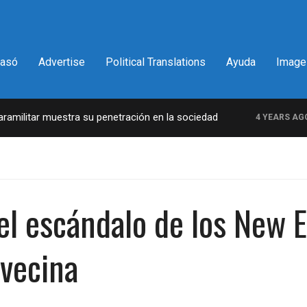
pasó
Advertise
Political Translations
Ayuda
Image
ilitar muestra su penetración en la sociedad
L
4 YEARS AGO
el escándalo de los New E
vecina