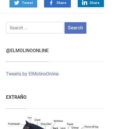
Tweet
Share
Share
Search
for:
@ELMOLINOONLINE
Tweets by ElMolinoOnline
EXTRAÑO