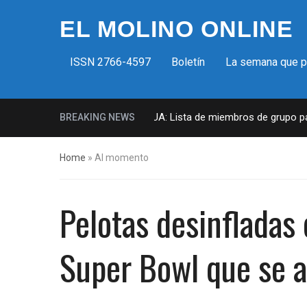
EL MOLINO ONLINE
ISSN 2766-4597
Boletín
La semana que 
Milicias fascistas en EUA: Lista de miembros de grupo param
BREAKING NEWS
Home
»
Al momento
Pelotas desinfladas 
Super Bowl que se a