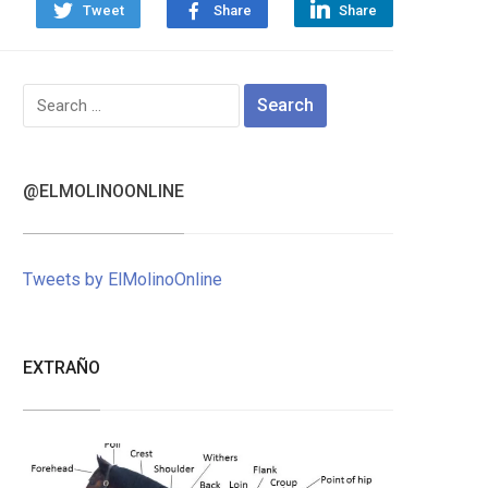
Tweet
Share
Share
Search
for:
@ELMOLINOONLINE
Tweets by ElMolinoOnline
EXTRAÑO