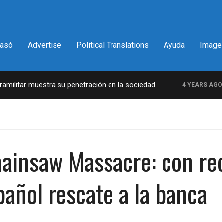
pasó
Advertise
Political Translations
Ayuda
Image
litar muestra su penetración en la sociedad
La
4 YEARS AGO
hainsaw Massacre: con re
pañol rescate a la banca