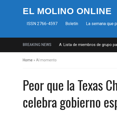
EL MOLINO ONLINE
ISSN 2766-4597
Boletín
La semana que 
Milicias fascistas en EUA: Lista de miembros de grupo parami
BREAKING NEWS
Home
»
Al momento
Peor que la Texas C
celebra gobierno es