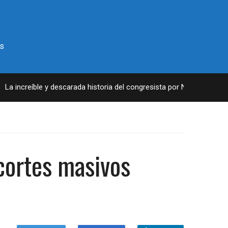
s
 increíble y descarada historia del congresista por NY George Santo
cortes masivos