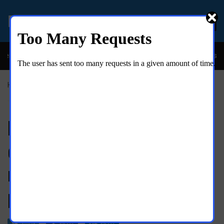
EL MOLINO ONLINE
eíble y descarada historia del congresista por NY George Santos
Home
»
Al momento
Peter Higgs: el huidizo
científico que hizo historia;
reconocido 40 años después
por su descubrimiento