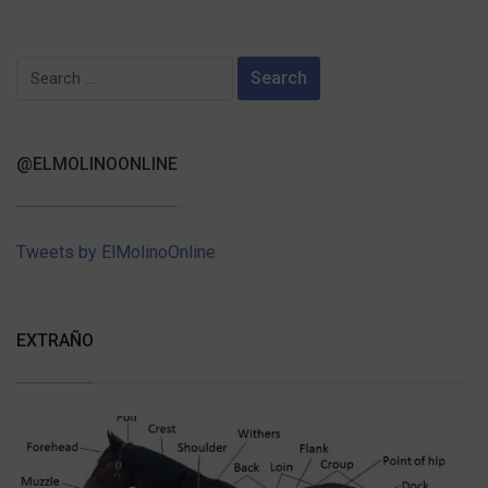
Search
for:
@ELMOLINOONLINE
Tweets by ElMolinoOnline
EXTRAÑO