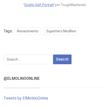
“
Gogh’s Self Portrait
”por ToughMashinski
Tags:
Renacimiento
Superhero ModRen
Search
for:
@ELMOLINOONLINE
Tweets by ElMolinoOnline