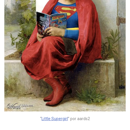
“
Little Supergirl
” por aards2