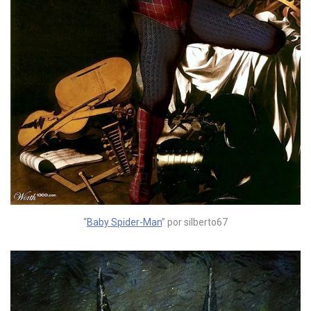
“
Baby Spider-Man
” por silberto67