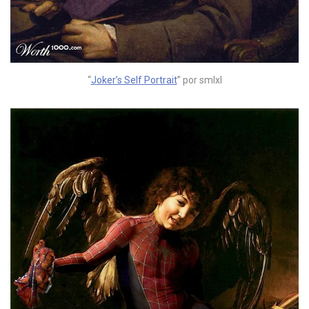
“
Joker’s Self Portrait
” por smlxl