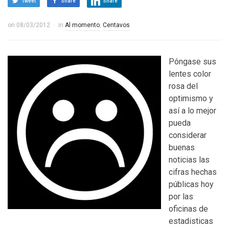
Tweet
Share
Share
on
08/03/2012
in
Al momento
,
Centavos
Póngase sus
lentes color
rosa del
optimismo y
así a lo mejor
pueda
considerar
buenas
noticias las
cifras hechas
públicas hoy
por las
oficinas de
estadisticas