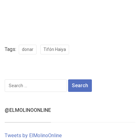
Tags:
donar
Tifón Haiya
Search
for:
@ELMOLINOONLINE
Tweets by ElMolinoOnline