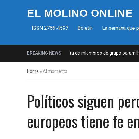
EL MOLINO ONLINE
ISSN 2766-4597
Boletín
La semana que 
Milicias fascistas en EUA: Lista de miembros de grupo paramilitar
BREAKING NEWS
Home
»
Al momento
Políticos siguen pe
europeos tiene fe e