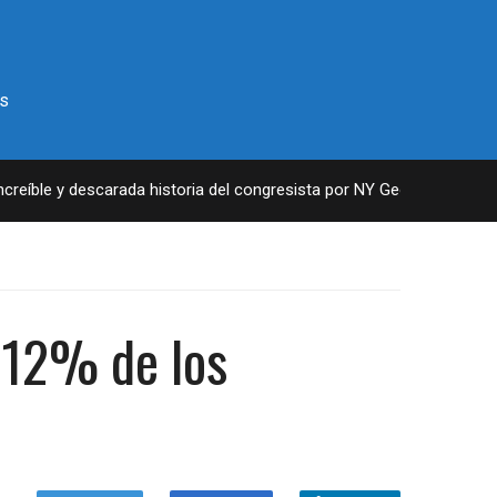
s
íble y descarada historia del congresista por NY George Santos
n 12% de los