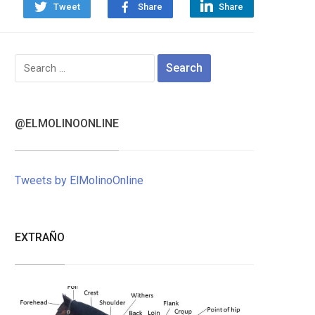
Tweet
Share
Share
Search
for:
@ELMOLINOONLINE
Tweets by ElMolinoOnline
EXTRAÑO