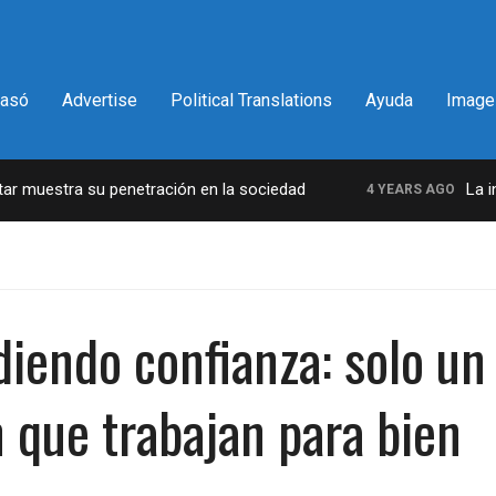
pasó
Advertise
Political Translations
Ayuda
Image
 muestra su penetración en la sociedad
La incre
4 YEARS AGO
rdiendo confianza: solo u
n que trabajan para bien