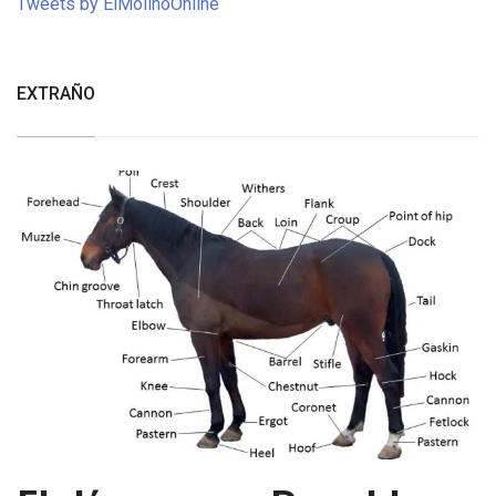
Tweets by ElMolinoOnline
EXTRAÑO