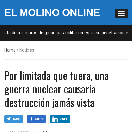
EL MOLINO ONLINE
Lista de miembros de grupo paramilitar muestra su penetración en la
Home
»
Noticias
Por limitada que fuera, una
guerra nuclear causaría
destrucción jamás vista
Tweet
Share
Share