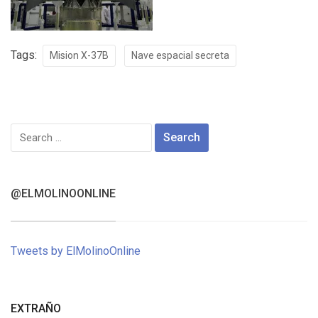
Tags:
Mision X-37B
Nave espacial secreta
Search
for:
@ELMOLINOONLINE
Tweets by ElMolinoOnline
EXTRAÑO