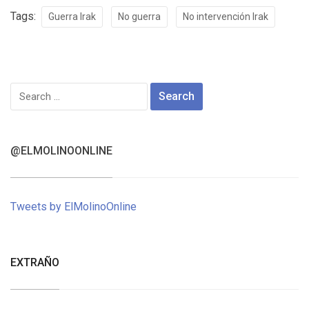
Tags:
Guerra Irak
No guerra
No intervención Irak
Search
for:
@ELMOLINOONLINE
Tweets by ElMolinoOnline
EXTRAÑO