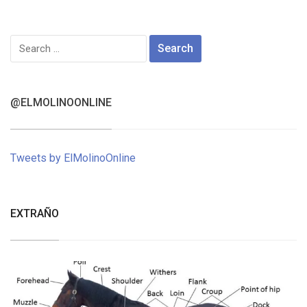
Search
for:
@ELMOLINOONLINE
Tweets by ElMolinoOnline
EXTRAÑO