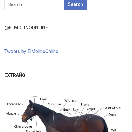
Search
for:
@ELMOLINOONLINE
Tweets by ElMolinoOnline
EXTRAÑO