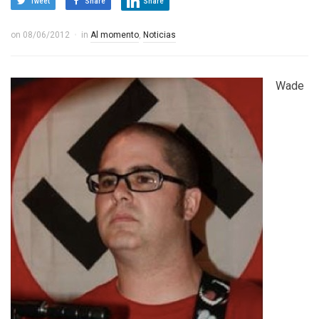
Tweet
Share
Share
on
08/06/2012
in
Al momento
,
Noticias
Wade