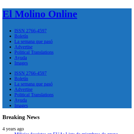
El Molino Online
ISSN 2766-4597
Boletín
La semana que pasó
Advertise
Political Translations
Ayuda
Images
ISSN 2766-4597
Boletín
La semana que pasó
Advertise
Political Translations
Ayuda
Images
Breaking News
4 years ago