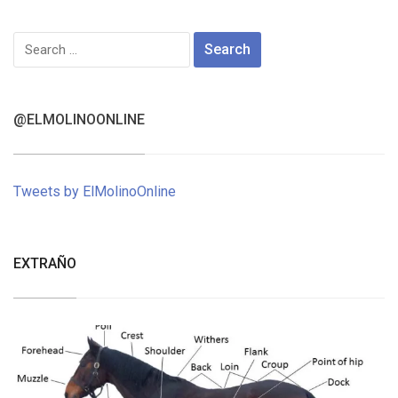
Search
for:
@ELMOLINOONLINE
Tweets by ElMolinoOnline
EXTRAÑO