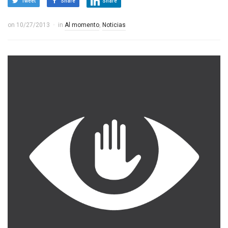
Tweet
Share
Share
on
10/27/2013
in
Al momento
,
Noticias