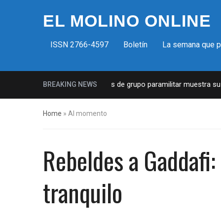
EL MOLINO ONLINE
ISSN 2766-4597
Boletín
La semana que 
istas en EUA: Lista de miembros de grupo paramilitar muestra su pen
BREAKING NEWS
Home
»
Al momento
Rebeldes a Gaddafi:
tranquilo