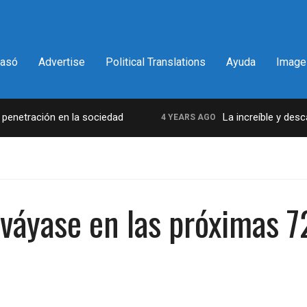
pasó
Advertise
Political Translations
Ayuda
Image
etración en la sociedad
La increíble y descara
4 YEARS AGO
 váyase en las próximas 7