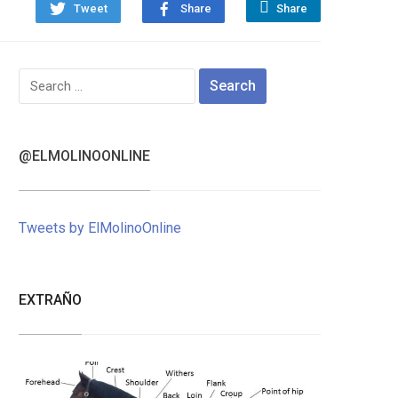
Tweet
Share
Share
Search
for:
@ELMOLINOONLINE
Tweets by ElMolinoOnline
EXTRAÑO