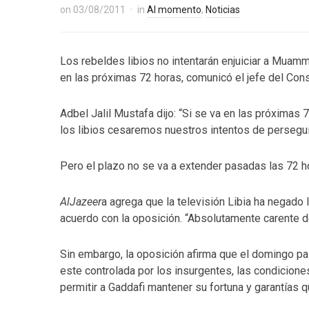
on
03/08/2011
in
Al momento
,
Noticias
Los rebeldes libios no intentarán enjuiciar a Muamm
en las próximas 72 horas, comunicó el jefe del Con
Adbel Jalil Mustafa dijo: “Si se va en las próxima
los libios cesaremos nuestros intentos de persegui
Pero el plazo no se va a extender pasadas las 72 ho
AlJazeer
a agrega que la televisión Libia ha negado
acuerdo con la oposición. “Absolutamente carente de 
Sin embargo, la oposición afirma que el domingo pa
este controlada por los insurgentes, las condiciones
permitir a Gaddafi mantener su fortuna y garantías q