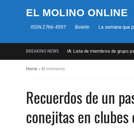
EL MOLINO ONLINE
ISSN 2766-4597
Boletín
La semana que 
Milicias fascistas en EUA: Lista de miembros de grupo paramilitar
BREAKING NEWS
Home
»
Al momento
Recuerdos de un pas
conejitas en clubes