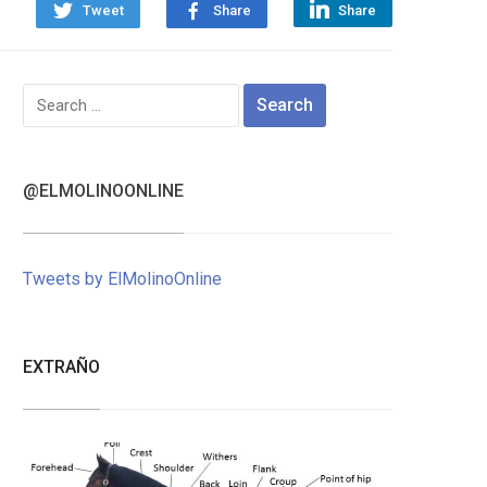
Tweet
Share
Share
Search
for:
@ELMOLINOONLINE
Tweets by ElMolinoOnline
EXTRAÑO