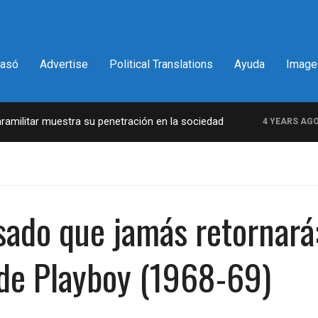
pasó
Advertise
Political Translations
Ayuda
Image
 muestra su penetración en la sociedad
La incr
4 YEARS AGO
ado que jamás retornará:
 de Playboy (1968-69)