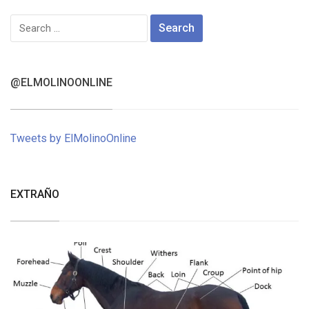
Search
for:
@ELMOLINOONLINE
Tweets by ElMolinoOnline
EXTRAÑO