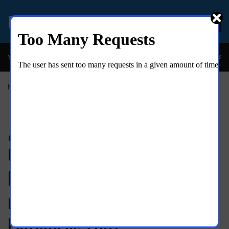
EL MOLINO ONLINE
eíble y descarada historia del congresista por NY George Santos
Home
»
Noticias
¿Reivindicado Snowden?
Congresistas de ambos partidos
buscan controlar la recolección
masiva de datos en la Ley
Patriota de 2001