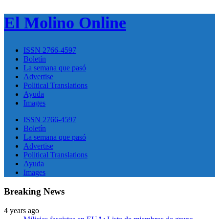
El Molino Online
ISSN 2766-4597
Boletín
La semana que pasó
Advertise
Political Translations
Ayuda
Images
ISSN 2766-4597
Boletín
La semana que pasó
Advertise
Political Translations
Ayuda
Images
Breaking News
4 years ago