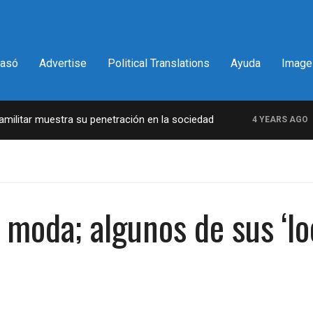
pasó
Advertise
Political Translations
Ayuda
Image
itar muestra su penetración en la sociedad
La 
4 YEARS AGO
 moda; algunos de sus ‘lo