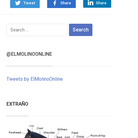
Tweet
Share
Share
Search
for:
@ELMOLINOONLINE
Tweets by ElMolinoOnline
EXTRAÑO