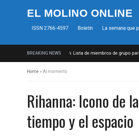
EL MOLINO ONLINE
ISSN 2766-4597
Boletín
La semana que 
Milicias fascistas en EUA: Lista de miembros de grupo paramil
BREAKING NEWS
Home
»
Al momento
Rihanna: Icono de la
tiempo y el espacio