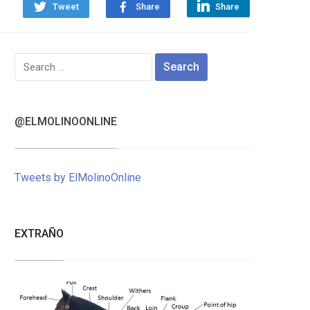
Tweet
Share
Share
Search
for:
@ELMOLINOONLINE
Tweets by ElMolinoOnline
EXTRAÑO