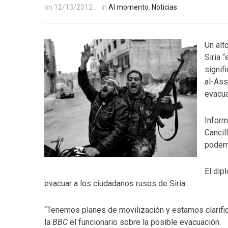
on
12/13/2012
in
Al momento
,
Noticias
Un alt
Siria “
signif
al-Ass
evacua
Inform
Cancil
podemo
El dip
evacuar a los ciudadanos rusos de Siria.
“Tenemos planes de movilización y estamos clarifi
la
BBC
el funcionario sobre la posible evacuación.