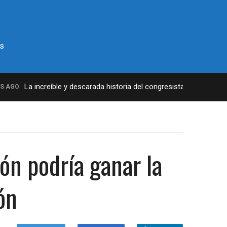
s
La increíble y descarada historia del congresista por NY George
GO
ión podría ganar la
ón