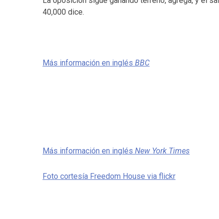
La oposición sigue ganando terreno, agrega, y el s
40,000 dice.
Más información en inglés
BBC
Más información en inglés
New York Times
Foto cortesía Freedom House via flickr