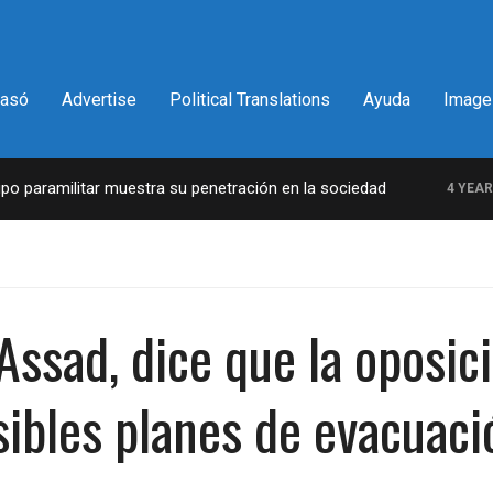
pasó
Advertise
Political Translations
Ayuda
Image
paramilitar muestra su penetración en la sociedad
4 YEARS A
 Assad, dice que la oposic
sibles planes de evacuaci