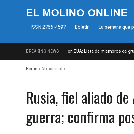
EL MOLINO ONLINE
ISSN 2766-4597
Boletín
La semana que 
Milicias fascistas en EUA: Lista de miembros de grupo 
BREAKING NEWS
Home
»
Al momento
Rusia, fiel aliado de
guerra; confirma po