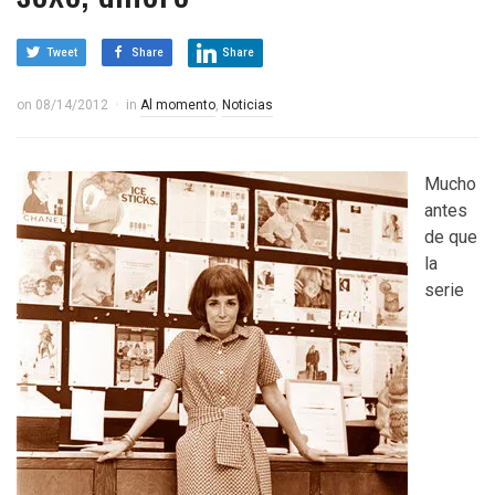
Tweet
Share
Share
on
08/14/2012
in
Al momento
,
Noticias
Mucho
antes
de que
la
serie