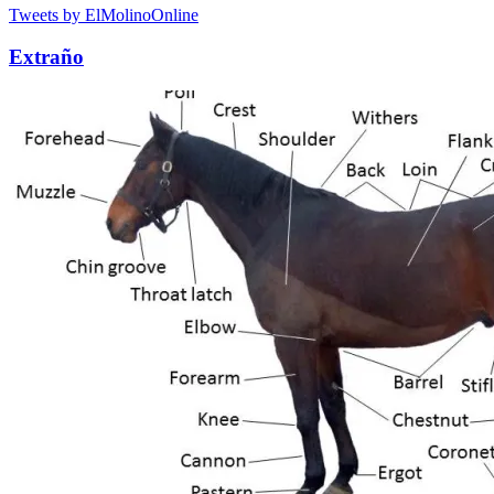
Tweets by ElMolinoOnline
Extraño