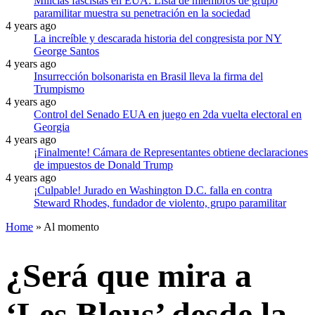
Milicias fascistas en EUA: Lista de miembros de grupo
paramilitar muestra su penetración en la sociedad
4 years ago
La increíble y descarada historia del congresista por NY
George Santos
4 years ago
Insurrección bolsonarista en Brasil lleva la firma del
Trumpismo
4 years ago
Control del Senado EUA en juego en 2da vuelta electoral en
Georgia
4 years ago
¡Finalmente! Cámara de Representantes obtiene declaraciones
de impuestos de Donald Trump
4 years ago
¡Culpable! Jurado en Washington D.C. falla en contra
Steward Rhodes, fundador de violento, grupo paramilitar
Home
»
Al momento
¿Será que mira a
‘Les Bleus’ desde la