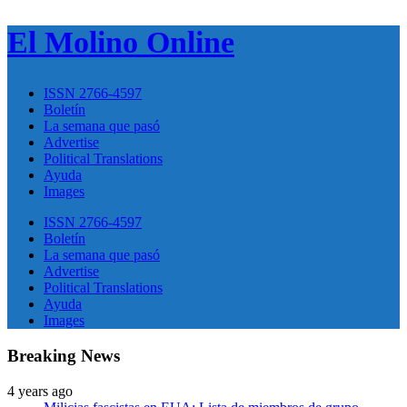
El Molino Online
ISSN 2766-4597
Boletín
La semana que pasó
Advertise
Political Translations
Ayuda
Images
ISSN 2766-4597
Boletín
La semana que pasó
Advertise
Political Translations
Ayuda
Images
Breaking News
4 years ago