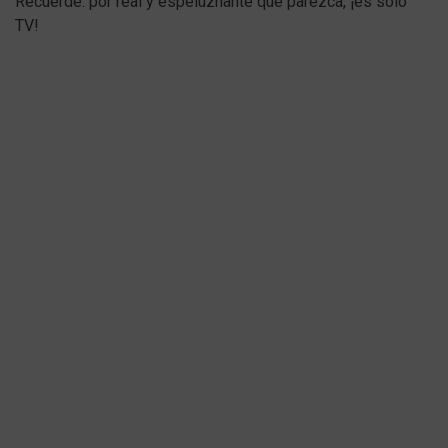
Recuerde: por real y espeluznante que parezca, ¡es solo
TV!