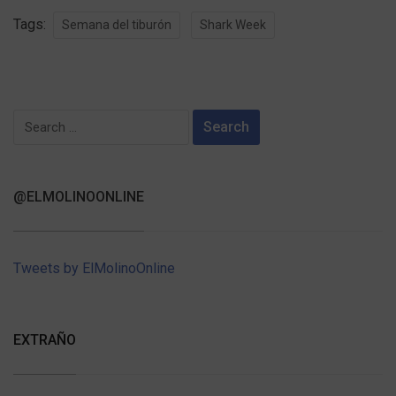
Tags:
Semana del tiburón
Shark Week
Search
for:
@ELMOLINOONLINE
Tweets by ElMolinoOnline
EXTRAÑO