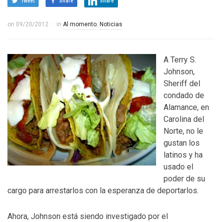
Tweet
Share
Share
on
09/20/2012
in
Al momento
,
Noticias
A Terry S.
Johnson,
Sheriff del
condado de
Alamance, en
Carolina del
Norte, no le
gustan los
latinos y ha
usado el
poder de su
cargo para arrestarlos con la esperanza de deportarlos.
Ahora, Johnson está siendo investigado por el