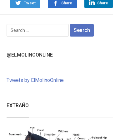
Tweet
Share
Share
Search
for:
@ELMOLINOONLINE
Tweets by ElMolinoOnline
EXTRAÑO