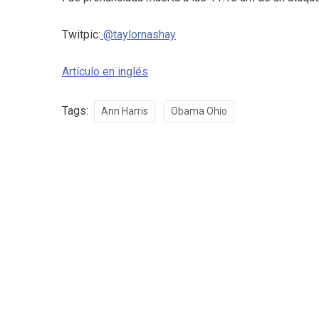
Twitpic:
@taylornashay
Artículo en inglés
Tags:
Ann Harris
Obama Ohio