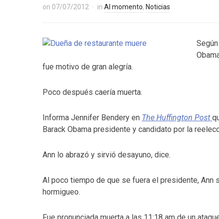
on
07/07/2012
in
Al momento
,
Noticias
Según 
Obama”
fue motivo de gran alegría.
Poco después caería muerta.
Informa Jennifer Bendery en
The Huffington Post
q
Barack Obama presidente y candidato por la reelecció
Ann lo abrazó y sirvió desayuno, dice.
Al poco tiempo de que se fuera el presidente, Ann 
hormigueo.
Fue pronunciada muerta a las 11:18 am de un ataque