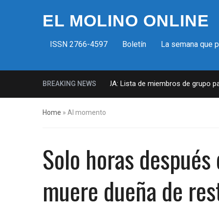
EL MOLINO ONLINE
ISSN 2766-4597
Boletín
La semana que 
Milicias fascistas en EUA: Lista de miembros de grupo param
BREAKING NEWS
Home
»
Al momento
Solo horas después 
muere dueña de res