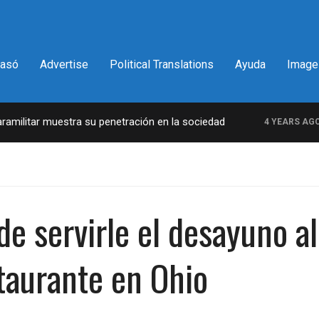
pasó
Advertise
Political Translations
Ayuda
Image
ilitar muestra su penetración en la sociedad
L
4 YEARS AGO
de servirle el desayuno a
taurante en Ohio