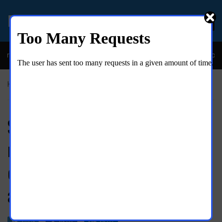
EL MOLINO ONLINE
eíble y descarada historia del congresista por NY George Santos
Home
»
Noticias
Solo un cambio radical de
rumbo sobre Ucrania puede
evitar una catástrofe que nos
afectaría a todos