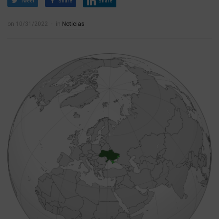
Tweet
Share
Share
on
10/31/2022
in
Noticias