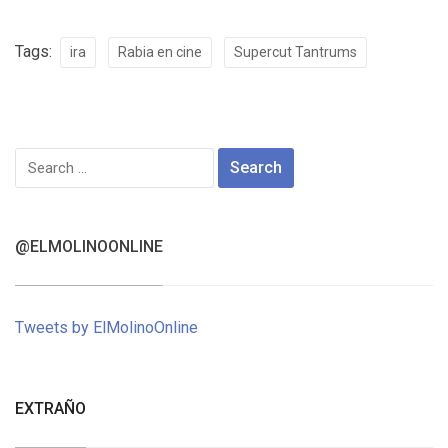
Tags:
ira
Rabia en cine
Supercut Tantrums
Search
for:
@ELMOLINOONLINE
Tweets by ElMolinoOnline
EXTRAÑO