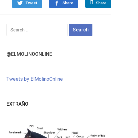
Tweet
Share
Share
Search
for:
@ELMOLINOONLINE
Tweets by ElMolinoOnline
EXTRAÑO