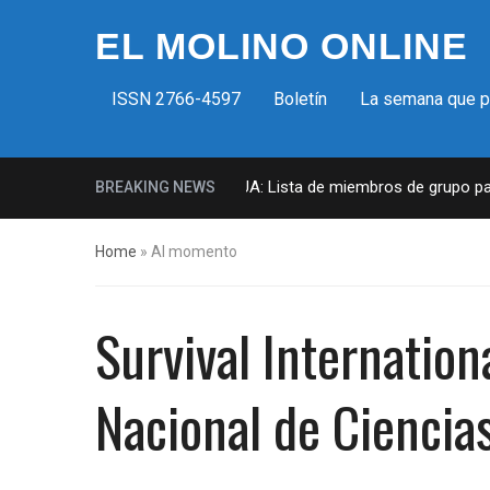
EL MOLINO ONLINE
ISSN 2766-4597
Boletín
La semana que 
Milicias fascistas en EUA: Lista de miembros de grupo parami
BREAKING NEWS
Home
»
Al momento
Survival Internatio
Nacional de Ciencia