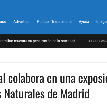
pasó
Advertise
Political Translations
Ayuda
Image
litar muestra su penetración en la sociedad
La
4 YEARS AGO
nal colabora en una expos
s Naturales de Madrid