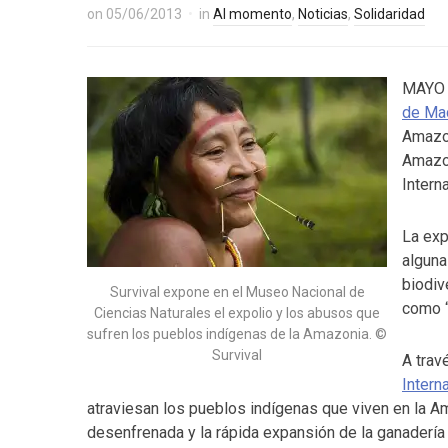
on
05/06/2013
in
Al momento
,
Noticias
,
Solidaridad
MAYO 
de Ma
Amazon
Amazon
Intern
La exp
alguna
biodiv
Survival expone en el Museo Nacional de
como “
Ciencias Naturales el expolio y los abusos que
sufren los pueblos indígenas de la Amazonia. ©
Survival
A trav
Intern
atraviesan los pueblos indígenas que viven en la Ama
desenfrenada y la rápida expansión de la ganadería 