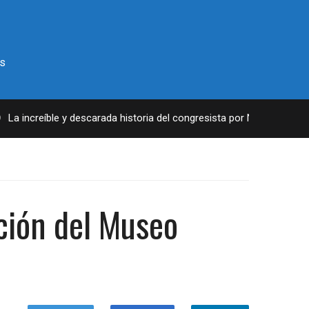
s
 increíble y descarada historia del congresista por NY George Santo
ición del Museo