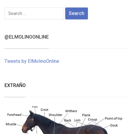
Search
for:
@ELMOLINOONLINE
Tweets by ElMolinoOnline
EXTRAÑO